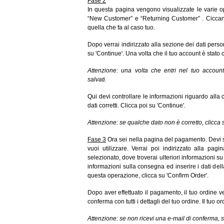
Fase 2
In questa pagina vengono visualizzate le varie o
“New Customer” e “Returning Customer” . Ciccan
quella che fa al caso tuo.
Dopo verrai indirizzato alla sezione dei dati persona
su 'Continue'. Una volta che il tuo account è stato c
Attenzione: una volta che entri nel tuo accoun
salvati.
Qui devi controllare le informazioni riguardo alla 
dati corretti. Clicca poi su 'Continue'.
Attenzione: se qualche dato non è corretto, clicca su
Fase 3
Ora sei nella pagina del pagamento. Devi 
vuoi utilizzare. Verrai poi indirizzato alla pa
selezionato, dove troverai ulteriori informazioni s
informazioni sulla consegna ed inserire i dati dell
questa operazione, clicca su 'Confirm Order'.
Dopo aver effettuato il pagamento, il tuo ordine v
conferma con tutti i dettagli del tuo ordine. Il tuo o
Attenzione: se non ricevi una e-mail di conferma, si