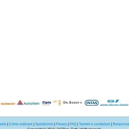
iamo
|
Come ordinare
|
Spedizione
|
Privacy
|
FAQ
|
Termini e condizioni
|
Responsabi