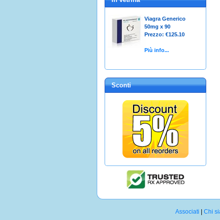
Viagra Generico
50mg x 90
Prezzo: €125.10
Più info...
Sconti
Associati
|
Chi s