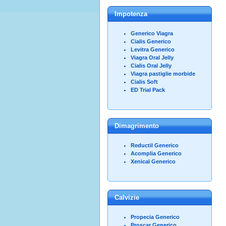
Impotenza
Generico Viagra
Cialis Generico
Levitra Generico
Viagra Oral Jelly
Cialis Oral Jelly
Viagra pastiglie morbide
Cialis Soft
ED Trial Pack
Dimagrimento
Reductil Generico
Acomplia Generico
Xenical Generico
Calvizie
Propecia Generico
Proscar Generico