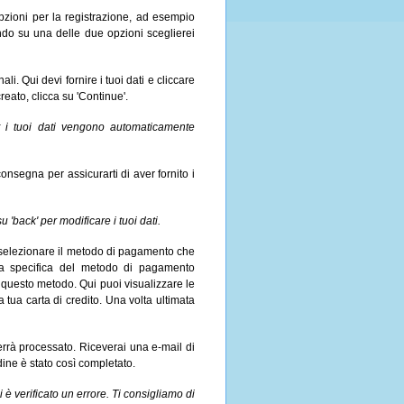
pzioni per la registrazione, ad esempio
do su una delle due opzioni sceglierei
li. Qui devi fornire i tuoi dati e cliccare
reato, clicca su 'Continue'.
t i tuoi dati vengono automaticamente
consegna per assicurarti di aver fornito i
 'back' per modificare i tuoi dati.
selezionare il metodo di pagamento che
gina specifica del metodo di pagamento
u questo metodo. Qui puoi visualizzare le
a tua carta di credito. Una volta ultimata
errà processato. Riceverai una e-mail di
rdine è stato così completato.
 è verificato un errore. Ti consigliamo di