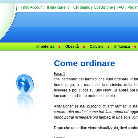
Il mio Account
|
Il mio carrello
|
Chi siamo
|
Spedizione
|
FAQ
|
Paga
Impotenza
Obesità
Calvizie
Influenza
Come ordinare
Fase 1
Stai cercando dei farmaci che vuoi ordinare. Puoi 
home page, o il menù sul lato sinistro della h
ricevere e poi clicca su 'Buy Now'. Si aprirà poi 
tuo carrello ed il tuo ordine completo.
Attenzione: se hai bisogno di altri farmaci ti bas
cercare altri prodotti come hai fatto prima ed agg
modo potrai richiedere più farmaci in una sola volt
Dopo che un ordine viene visualizzato, devi controll