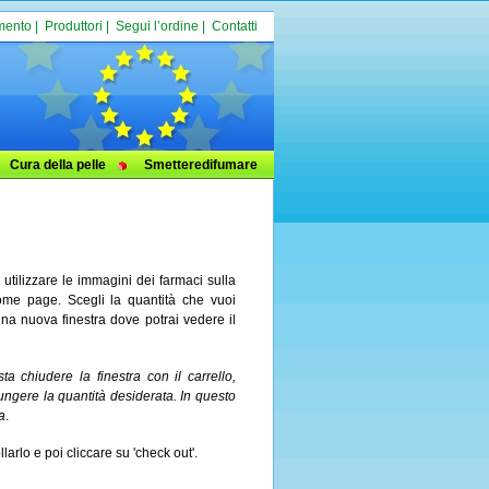
mento
|
Produttori
|
Segui l’ordine
|
Contatti
Cura della pelle
Smetteredifumare
utilizzare le immagini dei farmaci sulla
ome page. Scegli la quantità che vuoi
una nuova finestra dove potrai vedere il
ta chiudere la finestra con il carrello,
iungere la quantità desiderata. In questo
a
.
arlo e poi cliccare su 'check out'.