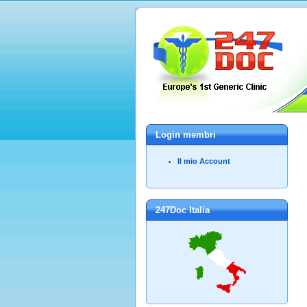
Login membri
Il mio Account
247Doc Italia